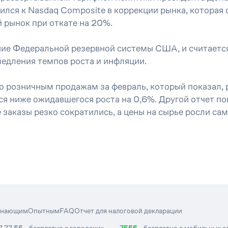
лся к Nasdaq Composite в коррекции рынка, которая 
 рынок при откате на 20%.
ние Федеральной резервной системы США, и считается
медления темпов роста и инфляции.
о розничным продажам за февраль, который показал, 
лся ниже ожидавшегося роста на 0,6%. Другой отчет п
ые заказы резко сократились, а цены на сырье росли с
инающим
Опытным
FAQ
Отчет для налоговой декларации