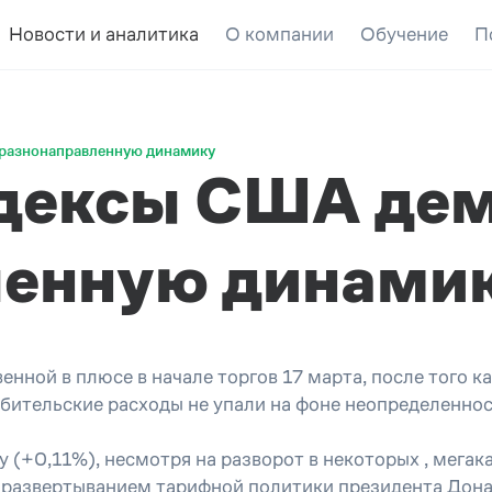
Новости и аналитика
О компании
Обучение
П
разнонаправленную динамику
дексы США де
ленную динами
ой в плюсе в начале торгов 17 марта, после того ка
ебительские расходы не упали на фоне неопределенно
(+0,11%), несмотря на разворот в некоторых , мегак
 развертыванием тарифной политики президента Дона