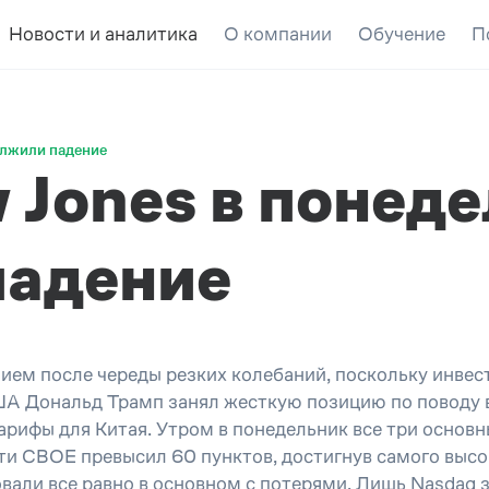
Новости и аналитика
О компании
Обучение
П
олжили падение
 Jones в понед
падение
ием после череды резких колебаний, поскольку инве
США Дональд Трамп занял жесткую позицию по поводу 
арифы для Китая. Утром в понедельник все три основ
сти CBOE превысил 60 пунктов, достигнув самого высо
вали все равно в основном с потерями. Лишь Nasdaq 