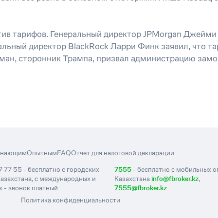
отив тарифов. Генеральный директор JPMorgan Джейм
ральный директор BlackRock Ларри Финк заявил, что т
ан, сторонник Трампа, призвал администрацию замо
инающим
Опытным
FAQ
Отчет для налоговой декларации
7 77 55 - бесплатно с городских
7555
- бесплатно с мобильных 
азахстана, с международных и
Казахстана
info@fbroker.kz
,
 - звонок платный
7555@fbroker.kz
Политика конфиденциальности