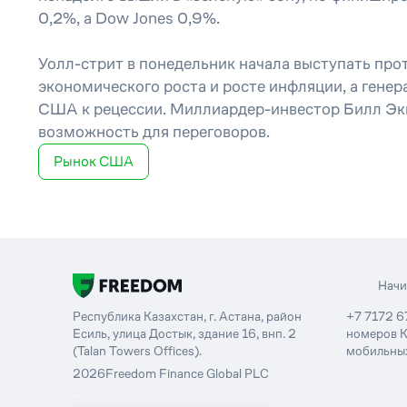
0,2%, а Dow Jones 0,9%.
Уолл-стрит в понедельник начала выступать пр
экономического роста и росте инфляции, а гене
США к рецессии. Миллиардер-инвестор Билл Экм
возможность для переговоров.
Рынок США
Нач
Республика Казахстан, г. Астана, район
+7 7172 6
Есиль, улица Достык, здание 16, внп. 2
номеров К
(Talan Towers Offices).
мобильных
2026
Freedom Finance Global PLC
-