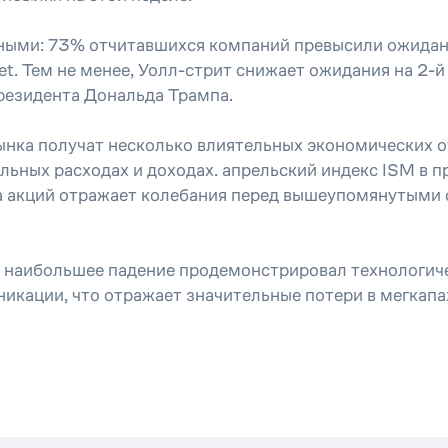
ными: 73% отчитавшихся компаний превысили ожидания
t. Тем не менее, Уолл-стрит снижает ожидания на 2-й
резидента Дональда Трампа.
нка получат несколько влиятельных экономических отч
альных расходах и доходах. апрельский индекс ISM в 
а акций отражает колебания перед вышеупомянутыми
ем наибольшее падение продемонстрировал технологич
никации, что отражает значительные потери в мегкапа