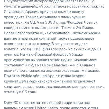
Покупательский интерес поддерживается боязнью
упустить дальнейший рост, а также новостями о том, что
Саудовская Аравия, приуроченными к визиту
президента Трампа, объявила о планируемых
инвестициях в США на $600 млрд. Фондовый рынок
«пойдет намного выше», заявил Трамп в Эр-Рияде.
Более благоприятные, чем ожидалось, экономические
данные и прогнозы компаний также поддерживают
склонность рынка к риску. В результате индекс
волатильности CBOE (VIX) продолжил снижение до 18
пунктов. На Нью-Йоркской фондовой бирже
преимущество выросших акций над понизившимися
составляет 3 к 2, а на бирже Nasdaq - 4 к 3. Сильное
позитивное влияние на индексы оказывают мегакапы.
При этом Nvidia обошла Apple и стала второй
крупнейшей американской компанией по рыночной
капитализации, впервые за несколько месяцев превысив
отметку в $3 трлн.
Dow-30 остается на негативной территории под
давлением акций UnitedHealth, после новостей о том,