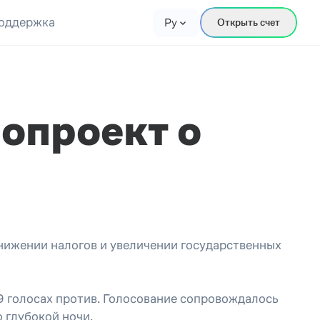
оддержка
Ру
Открыть счет
опроект о
жении налогов и увеличении государственных
 голосах против. Голосование сопровождалось
 глубокой ночи.