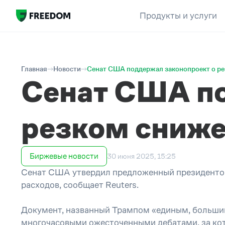
Продукты и услуги
Главная
Новости
Сенат США поддержал законопроект о ре
Сенат США по
резком сниже
Биржевые новости
30 июня 2025, 15:25
Сенат США утвердил предложенный президентом
расходов, сообщает Reuters.
Документ, названный Трампом «единым, большим
многочасовыми ожесточенными дебатами, за кот