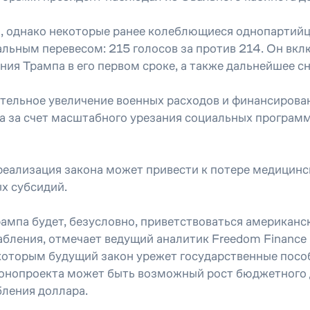
, однако некоторые ранее колеблющиеся однопартийцы
льным перевесом: 215 голосов за против 214. Он вклю
ия Трампа в его первом сроке, а также дальнейшее сн
ельное увеличение военных расходов и финансирован
а за счет масштабного урезания социальных программ
еализация закона может привести к потере медицинск
х субсидий.
ампа будет, безусловно, приветствоваться американс
бления, отмечает ведущий аналитик Freedom Finance 
которым будущий закон урежет государственные пособ
конопроекта может быть возможный рост бюджетного 
бления доллара.