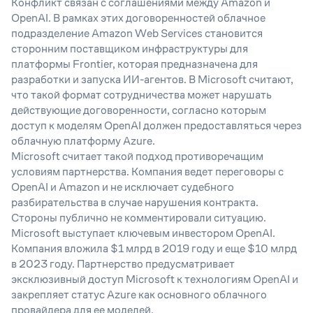
Конфликт связан с соглашениями между Amazon и
OpenAI. В рамках этих договоренностей облачное
подразделение Amazon Web Services становится
сторонним поставщиком инфраструктуры для
платформы Frontier, которая предназначена для
разработки и запуска ИИ-агентов. В Microsoft считают,
что такой формат сотрудничества может нарушать
действующие договоренности, согласно которым
доступ к моделям OpenAI должен предоставляться через
облачную платформу Azure.
Microsoft считает такой подход противоречащим
условиям партнерства. Компания ведет переговоры с
OpenAI и Amazon и не исключает судебного
разбирательства в случае нарушения контракта.
Стороны публично не комментировали ситуацию.
Microsoft выступает ключевым инвестором OpenAI.
Компания вложила $1 млрд в 2019 году и еще $10 млрд
в 2023 году. Партнерство предусматривает
эксклюзивный доступ Microsoft к технологиям OpenAI и
закрепляет статус Azure как основного облачного
провайдера для ее моделей.