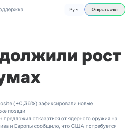
оддержка
Ру
Открыть счет
должили рост
умах
osite (+0,36%) зафиксировали новые
уже позади
 предложил отказаться от ядерного оружия на
алива и Европы сообщило, что США потребуется