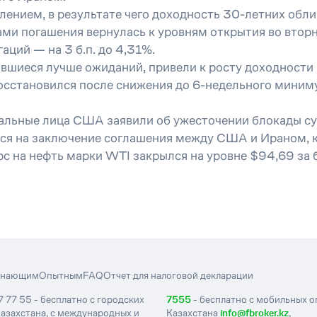
лением, в результате чего доходность 30-летних обл
ами погашения вернулась к уровням открытия во втор
аций — на 3 б.п. до 4,31%.
шиеся лучше ожиданий, привели к росту доходности к
осстановился после снижения до 6-недельного миниму
иальные лица США заявили об ужесточении блокады су
ется на заключение соглашения между США и Ираном, к
с на нефть марки WTI закрылся на уровне $94,69 за 
инающим
Опытным
FAQ
Отчет для налоговой декларации
7 77 55 - бесплатно с городских
7555
- бесплатно с мобильных 
азахстана, с международных и
Казахстана
info@fbroker.kz
,