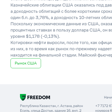
Казначейские облигации США оказались под дав
а доходность облигаций с более короткими срок
один б.п. до 3,78%, а доходность 10-летних облиг
Поскольку экономические данные из США, оказав
процентных ставках в пользу доллара США, он в
уровня $1,178 (-0,13%).
Котировки нефти выросли, после того, как офиц
из них, в то время как рынок по-прежнему наде
находится на финальной стадии. Майский фьючер
Рынок США
Нач
Республика Казахстан, г. Астана, район
+7 7172 6
Есиль, улица Достык, здание 16, внп. 2
номеров К