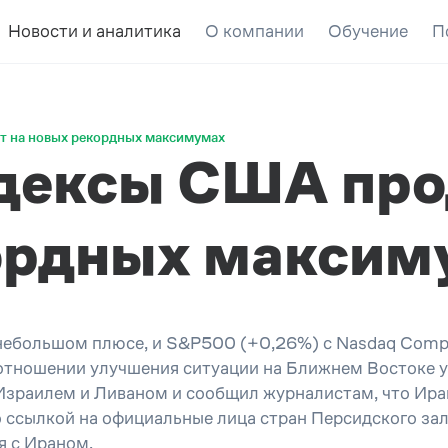
Новости и аналитика
О компании
Обучение
П
 на новых рекордных максимумах
дексы США про
кордных максим
небольшом плюсе, и S&P500 (+0,26%) с Nasdaq Comp
отношении улучшения ситуации на Ближнем Востоке 
зраилем и Ливаном и сообщил журналистам, что Иран
со ссылкой на официальные лица стран Персидского з
я с Ираном.