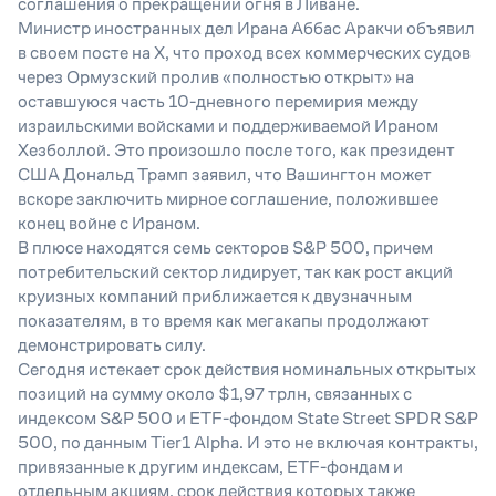
соглашения о прекращении огня в Ливане.
Министр иностранных дел Ирана Аббас Аракчи объявил
в своем посте на X, что проход всех коммерческих судов
через Ормузский пролив «полностью открыт» на
оставшуюся часть 10-дневного перемирия между
израильскими войсками и поддерживаемой Ираном
Хезболлой. Это произошло после того, как президент
США Дональд Трамп заявил, что Вашингтон может
вскоре заключить мирное соглашение, положившее
конец войне с Ираном.
В плюсе находятся семь секторов S&P 500, причем
потребительский сектор лидирует, так как рост акций
круизных компаний приближается к двузначным
показателям, в то время как мегакапы продолжают
демонстрировать силу.
Сегодня истекает срок действия номинальных открытых
позиций на сумму около $1,97 трлн, связанных с
индексом S&P 500 и ETF-фондом State Street SPDR S&P
500, по данным Tier1 Alpha. И это не включая контракты,
привязанные к другим индексам, ETF-фондам и
отдельным акциям, срок действия которых также