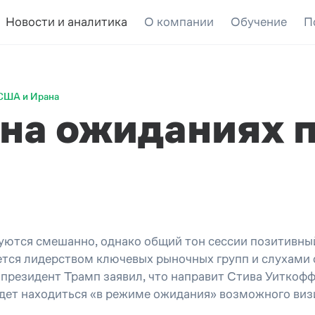
Новости и аналитика
О компании
Обучение
П
 США и Ирана
 на ожиданиях 
уются смешанно, о
днако общий тон сессии позитивны
тся лидерством ключевых рыночных групп и слухами 
президент Трамп заявил, что направит Стива Уиткофф
удет находиться «в режиме ожидания» возможного виз