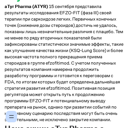
aTyr Pharma (ATYR)
15 сентября представила
результаты исследования EFZO-FIT (фаза III) своей
терапии при саркоидозе легких. Первичных конечных
точек (снижение дозы стероидов) достичь не удалось,
показаны лишь незначительные различия с плацебо. Тем
не менее по ряду вторичных показателей были
зафиксированы статистически значимые эффекты, такие
как улучшение качества жизни (KSQ-Lung Score) и более
высокая частота полного прекращения приема
стероидов в группе efzofitimod. С учетом полученных
результатов компания намерена продолжить
разработку программы и готовится к переговорам с
FDA, по итогам которых будет определена дальнейшая
стратегия развития efzofitimod. Позитивная позиция
регулятора может открыть путь к продолжению
программы EFZO-FIT и потенциальному выводу
препарата на рынок, однако при развитии событий по
негативному сценарию последствия могут быть очень
значительными, не исключено закрытие компании.