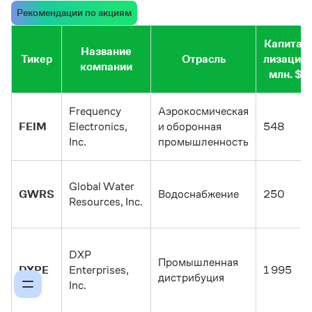
Рекомендации по акциям
Капита-
Название
Тикер
Отрасль
лизация
компании
млн. $
Frequency
Аэрокосмическая
FEIM
Electronics,
и оборонная
548
Inc.
промышленность
Global Water
GWRS
Водоснабжение
250
Resources, Inc.
DXP
Промышленная
DXPE
Enterprises,
1 995
дистрибуция
Inc.