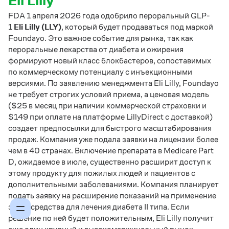
Eli Lilly
FDA 1 апреля 2026 года одобрило пероральный GLP-
1
Eli Lilly (LLY)
, который будет продаваться под маркой
Foundayo. Это важное событие для рынка, так как
пероральные лекарства от диабета и ожирения
формируют новый класс блокбастеров, сопоставимых
по коммерческому потенциалу с инъекционными
версиями. По заявлению менеджмента Eli Lilly, Foundayo
не требует строгих условий приема, а ценовая модель
($25 в месяц при наличии коммерческой страховки и
$149 при оплате на платформе LillyDirect с доставкой)
создает предпосылки для быстрого масштабирования
продаж. Компания уже подала заявки на лицензии более
чем в 40 странах. Включение препарата в Medicare Part
D, ожидаемое в июле, существенно расширит доступ к
этому продукту для пожилых людей и пациентов с
дополнительными заболеваниями. Компания планирует
подать заявку на расширение показаний на применение
этого средства для лечения диабета II типа. Если
решение по ней будет положительным, Eli Lilly получит