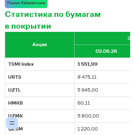
Рынок Узбекистана
Статистика по бумагам
в покрытии
Зн
Акция
02.06.26
TSMI Index
1 551,99
URTS
8 475,11
UZTL
5 945,00
HMKB
60,11
UZMK
5 800,00
QZSM
1 220,00