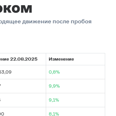
оком
одящее движение после пробоя
ение 22.08.2025
Изменение
63,09
0,8%
7
9,9%
6
9,1%
90
8,1%