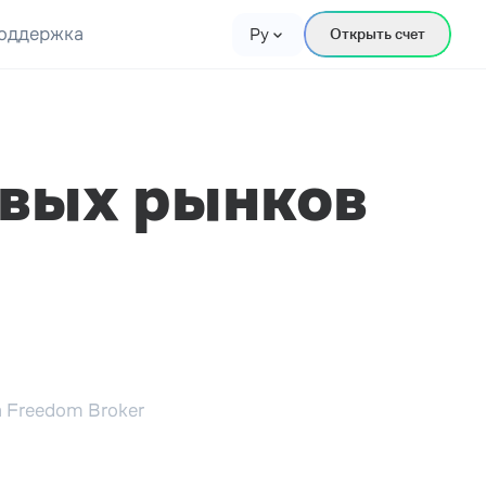
оддержка
Ру
Открыть счет
вых рынков
 Freedom Broker