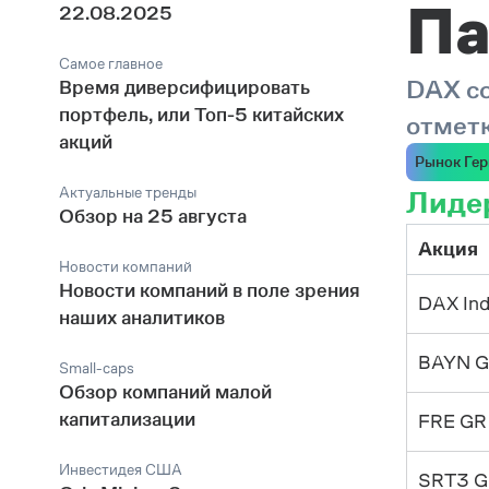
Па
22.08.2025
Самое главное
DAX с
Время диверсифицировать
портфель, или ­Топ-5 китайских
отмет
акций
Рынок Ге
Актуальные тренды
Лидер
Обзор на 25 августа
Акция
Новости компаний
Новости компаний в поле зрения
DAX In
наших аналитиков
BAYN G
Small-caps
Обзор компаний малой
капитализации
FRE GR 
Инвестидея США
SRT3 G