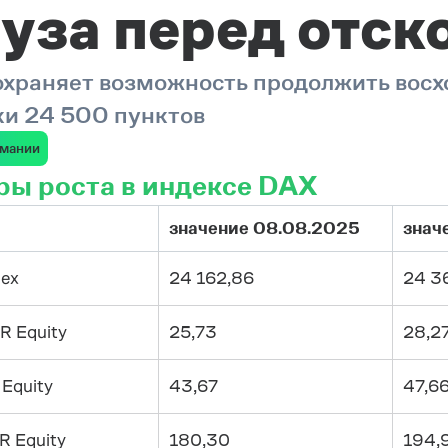
уза перед отск
охраняет возможность продолжить восх
ки 24 500 пунктов
рмании
ы роста в индексе DAX
значение 08.08.2025
знач
dex
24 162,86
24 3
R Equity
25,73
28,2
Equity
43,67
47,6
R Equity
180,30
194,