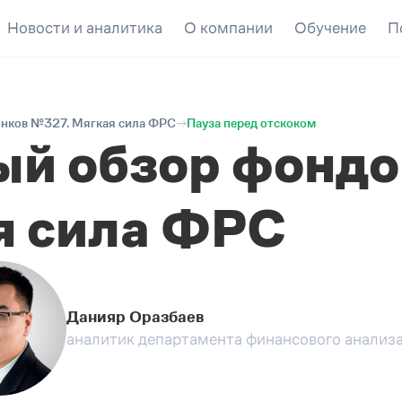
Новости и аналитика
О компании
Обучение
П
нков №327. Мягкая сила ФРС
Пауза перед отскоком
ый обзор фондо
я сила ФРС
Данияр Оразбаев
аналитик департамента финансового анализа