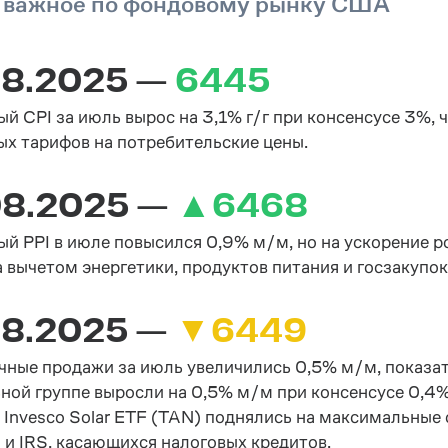
 важное по фондовому рынку США
08.2025 —
6445
ый CPI за июль вырос на 3,1% г/г при консенсусе 3%,
х тарифов на потребительские цены.
08.2025 —
▲
6468
ый PPI в июле повысился 0,9% м/м, но на ускорение ро
а вычетом энергетики, продуктов питания и госзакупок
08.2025 —
▼6449
чные продажи за июль увеличились 0,5% м/м, показат
ной группе выросли на 0,5% м/м при консенсусе 0,4%
 Invesco Solar ETF (TAN) поднялись на максимальные 
и IRS, касающихся налоговых кредитов.