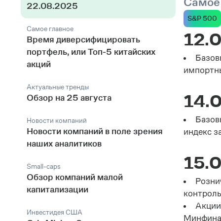
Самое
22.08.2025
S&P 500
Самое главное
12.
Время диверсифицировать
портфель, или ­Топ-5 китайских
Базов
акций
импортны
Актуальные тренды
14.
Обзор на 25 августа
Базов
Новости компаний
Новости компаний в поле зрения
индекс з
наших аналитиков
15.
Small-caps
Обзор компаний малой
Розни
капитализации
контроль
Акции
Инвестидея США
Минфина 