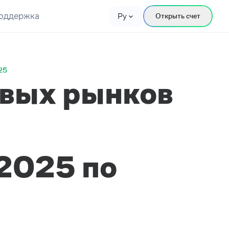
оддержка
Ру
Открыть счет
25
вых рынков
2025 по