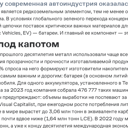
 современная автоиндустрия оказалас
 является редкоземельным элементом, тем не менее о
а. В условиях глобального зеленого перехода конце
 цепочки поставок критически важных материалов для
ic Vehicles, EV) — батареи. И главный ее компонент — 
под капотом
 прошлого десятилетия металл использовали чаще всег
ия прозрачности и прочности изготавливаемой продукц
% спроса на него формируют изготовители накопителе
 самым важным и дорогим: батарея (в основном литий
обиля. Для одного аккумулятора, установленного в Tesl
 а за 2023 год компания собрала 476 777 таких машин
 предупреждают: объемы выработки не поспевают за 
Visual Capitalist, при ежегодном росте потребления л
 в мире вырастет до 3,06 млн тонн в эквиваленте кар
 почти вдвое ниже (1,64 млн тонн LCE). В 2022 году 
тонн, а уже к концу десятилетия международная экон