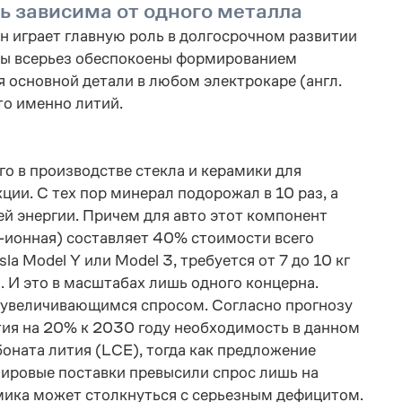
ь зависима от одного металла
н играет главную роль в долгосрочном развитии
рны всерьез обеспокоены формированием
 основной детали в любом электрокаре (англ.
это именно литий.
о в производстве стекла и керамики для
ии. С тех пор минерал подорожал в 10 раз, а
й энергии. Причем для авто этот компонент
-ионная) составляет 40% стоимости всего
a Model Y или Model 3, требуется от 7 до 10 кг
. И это в масштабах лишь одного концерна.
увеличивающимся спросом. Согласно прог­нозу
ития на 20% к 2030 году необходимость в данном
боната лития (LCE), тогда как предложение
мировые поставки превысили спрос лишь на
омика может столкнуться с серьезным дефицитом.