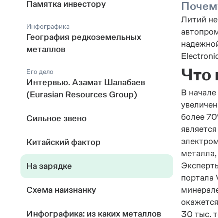
Памятка инвестору
Почему
Литий не
Инфографика
автопром
География редкоземельных
надежной
металлов
Electron
Что 
Его дело
Интервью. Азамат Шалабаев
В начале
(Eurasian Resources Group)
увеличен
более 70
Сильное звено
является
электром
Китайский фактор
металла,
Эксперты
На зарядке
портала 
Схема наизнанку
минерале
окажется
Инфографика: из каких металлов
30 тыс. 