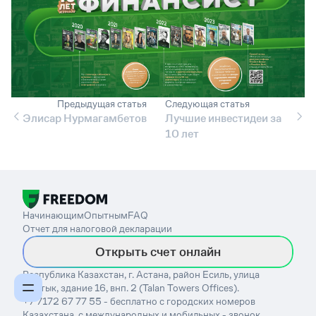
Предыдущая статья
Следующая статья
Элисар Нурмагамбетов
Лучшие инвестидеи за
10 лет
Начинающим
Опытным
FAQ
Отчет для налоговой декларации
Открыть счет онлайн
Республика Казахстан, г. Астана, район Есиль, улица
Достык, здание 16, внп. 2 (Talan Towers Offices).
+7 7172 67 77 55 - бесплатно с городских номеров
Казахстана, с международных и мобильных - звонок