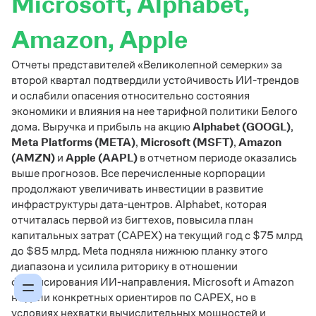
Microsoft, Alphabet,
Amazon, Apple
Отчеты представителей «Великолепной семерки» за
второй квартал подтвердили устойчивость ИИ-трендов
и ослабили опасения относительно состояния
экономики и влияния на нее тарифной политики Белого
дома. Выручка и прибыль на акцию
Alphabet (GOOGL)
,
Meta Platforms (META)
,
Microsoft (MSFT)
,
Amazon
(AMZN)
и
Apple (AAPL)
в отчетном периоде оказались
выше прогнозов. Все перечисленные корпорации
продолжают увеличивать инвестиции в развитие
инфраструктуры дата-центров. Alphabet, которая
отчиталась первой из бигтехов, повысила план
капитальных затрат (
CAPEX
) на текущий год с $75 млрд
до $85 млрд. Meta подняла нижнюю планку этого
диапазона и усилила риторику в отношении
финансирования ИИ-направления. Microsoft и Amazon
не дали конкретных ориентиров по CAPEX, но в
условиях нехватки вычислительных мощностей и