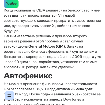
Разбор
Когда компания из США решается на банкротство, у нее
есть два пути: воспользоваться VII главой
соответствующего кодекса и прекратить существование
или, руководствуясь главой XI, побороться за свое
будущее.
Самым известным успешным примером второго
варианта решения этой проблемы стал случай
автоконцерна
General Motors (GM)
. Заявку на
реорганизацию бизнеса в федеральный суд по делам о
банкротстве корпорация подала 1 июня 2009 года, а уже
через 40 дней вновь заработала, установив тем самым
абсолютный рекорд. Как ей это удалось?
Автофеникс
На момент признания финансовой несостоятельности
GM располагала $82,29 млрд активов и имела долг
$172,81 млрд. После подачи заявления о банкротстве ее
акции были исключены из индекса Dow Jones и
торговались на внебиржевом рынке.