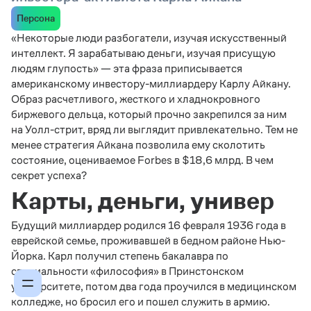
Персона
«Некоторые люди разбогатели, изучая искусственный
интеллект. Я зарабатываю деньги, изучая присущую
людям глупость» — эта фраза приписывается
американскому инвестору-миллиардеру Карлу Айкану.
Образ расчетливого, жесткого и хладнокровного
биржевого дельца, который прочно закрепился за ним
на Уолл-стрит, вряд ли выглядит привлекательно. Тем не
менее стратегия Айкана позволила ему сколотить
состояние, оцениваемое Forbes в $18,6 млрд. В чем
секрет успеха?
Карты, деньги, универ
Будущий миллиардер родился 16 февраля 1936 года в
еврейской семье, проживавшей в бедном районе Нью-
Йорка. Карл получил степень бакалавра по
специальности «философия» в Принстонском
университете, потом два года проучился в медицинском
колледже, но бросил его и пошел служить в армию.