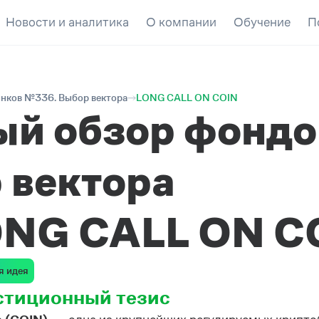
Новости и аналитика
О компании
Обучение
П
нков №336. Выбор вектора
LONG CALL ON COIN
ый обзор фондо
 вектора
NG CALL ON C
я идея
стиционный тезис