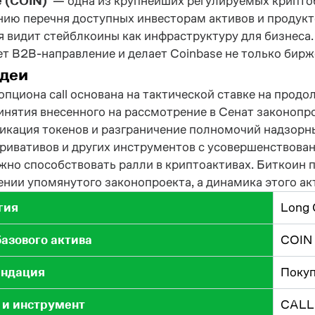
e (COIN)
— одна из крупнейших регулируемых криптоб
ию перечня доступных инвесторам активов и продукт
 видит стейблкоины как инфраструктуру для бизнеса. 
т B2B-направление и делает Coinbase не только бир
идеи
опциона call основана на тактической ставке на про
инятия внесенного на рассмотрение в Сенат законопр
икация токенов и разграничение полномочий надзорны
ривативов и других инструментов с усовершенствова
жно способствовать ралли в криптоактивах. Биткоин 
нии упомянутого законопроекта, а динамика этого а
гия
Long 
базового актива
COIN
ндация
Покуп
 и инструмент
CALL