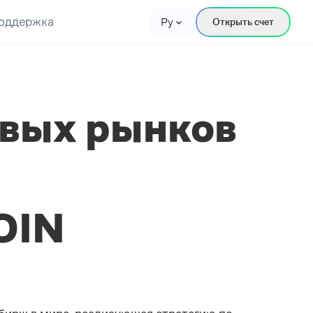
оддержка
Ру
Открыть счет
вых рынков
OIN