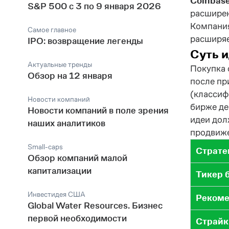
Coinbas
S&P 500 с 3 по 9 января 2026
расширен
Компания
Самое главное
расширяе
IPO: возвращение легенды
Суть 
Актуальные тренды
Покупка 
Обзор на 12 января
после пр
(классиф
Новости компаний
бирже де
Новости компаний в поле зрения
идеи дол
наших аналитиков
продвиже
Small-caps
Страте
Обзор компаний малой
капитализации
Тикер 
Инвестидея США
Рекоме
Global Water Resources. Бизнес
первой необходимости
Страйк