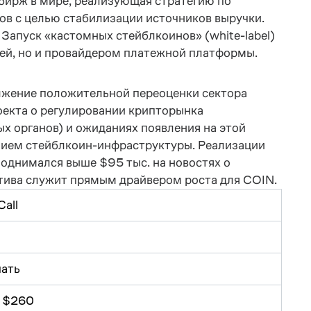
ирж в мире, реализующая стратегию по
ов с целью стабилизации источников выручки.
Запуск «кастомных стейблкоинов» (white-label)
жей, но и провайдером платежной платформы.
должение положительной переоценки сектора
оекта о регулировании крипторынка
х органов) и ожиданиях появления на этой
нием стейблкоин-инфраструктуры. Реализации
поднимался выше $95 тыс. на новостях о
ктива служит прямым драйвером роста для COIN.
Call
ать
 $260