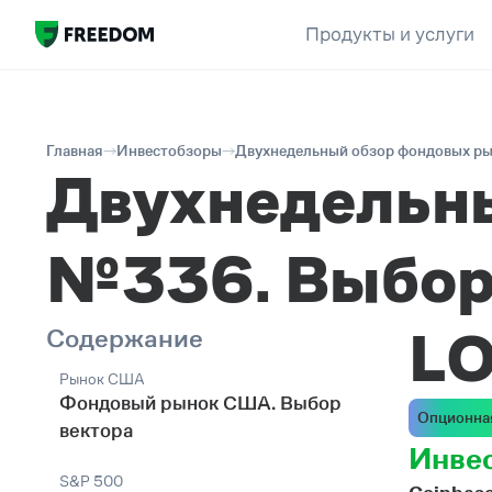
Продукты и услуги
Главная
Инвестобзоры
Двухнедельный обзор фондовых ры
Двухнедельн
№336. Выбор
LO
Содержание
Рынок США
Фондовый рынок США. Выбор
Опционна
вектора
Инве
S&P 500