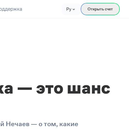
оддержка
Ру
Открыть счет
а — это шанс
 Нечаев — о том, какие