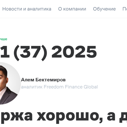
Новости и аналитика
О компании
Обучение
П
учше
1 (37) 2025
Алем Бектемиров
аналитик Freedom Finance Global
ржа хорошо, а 