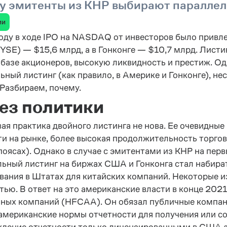
у эмитенты из КНР выбирают параллел
ии
оду в ходе IPO на NASDAQ от инвесторов было привл
YSE) — $15,6 млрд, а в Гонконге — $10,7 млрд. Лист
базе акционеров, высокую ликвидность и престиж. О
ьный листинг (как правило, в Америке и Гонконге), н
 Разбираем, почему.
ез политики
вая практика двойного листинга не нова. Ее очевидны
и на рынке, более высокая продолжительность торгов
поясах). Однако в случае с эмитентами из КНР на пер
ьный листинг на биржах США и Гонконга стал набира
вания в Штатах для китайских компаний. Некоторые и
тью. В ответ на это американские власти в конце 202
ных компаний (HFCAA). Он обязал публичные компан
американские нормы отчетности для получения или со