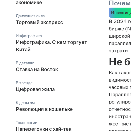
Почем
экономике
Инвестиц
Движущая сила
В 2024 г
Торговый экспресс
бирже (N
широкой 
Инфографика
Инфографика. С кем торгует
параллел
Китай
затраты.
Не б
В деталях
Ставка на Восток
Как тако
видимост
В тренде
часовых 
Цифровая жила
Параллел
регулиро
К деньгам
Революция в кошельке
отчетнос
иностран
Технологии
жесткие 
Наперегонки с хай-тек