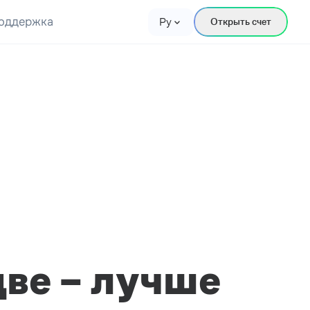
оддержка
Ру
Открыть счет
две – лучше