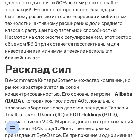
здесь проходит почти 50% всех мировых онлайн-
транзакций. E-commerce процветает благодаря
быстрому развитию интернет-сервисов и мобильных
технологий, активному расширению доли среднего
класса с растущей покупательной способностью.
Несмотря на сложности с регулированием, этот сектор
объемом $3,1 ­трлн останется перспективным для
инвестиций как минимум в течение нескольких
ближайших лет.
Расклад сил
В e-commerce Китая работает множество компаний, но
рынок характеризуется высокой
концентрированностью. Его основные игроки –
Alibaba
(BABA)
, которая контролирует 40% локальных
торговых оборотов через две свои площадки Taobao и
Tmall, а также
JD.com (JD)
и
PDD Holdings (PDD)
,
занимающие по 20%. Мировая доля этих трех компаний
составляет 40%. Еще 10% внутреннего рынка
принадлежит ByteDance. Ее приложение и одноименная