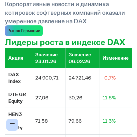
Корпоративные новости и динамика
котировок софтверных компаний оказали
умеренное давление на DAX
Рынок Германии
Лидеры роста в индексе DAX
Значение
Значение
Акция
Изменение
23.01.26
06.02.26
DAX
24 900,71
24 721,46
-0,7%
Index
DTE GR
27,06
30,26
11,8%
Equity
HEN3
GR
71,58
79,66
11,3%
Equity