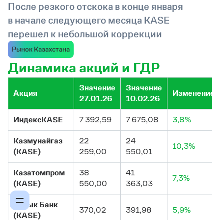
После резкого отскока в конце января
в начале следующего месяца KASE
перешел к небольшой коррекции
Рынок Казахстана
Динамика акций и ГДР
Значение
Значение
Акция
Изменение
27.01.26
10.02.26
ИндексKASE
7 392,59
7 675,08
3,8%
Казмунайгаз
22
24
10,3%
(KASE)
259,00
550,01
Казатомпром
38
41
7,3%
(KASE)
550,00
363,03
Халык Банк
370,02
391,98
5,9%
(KASE)