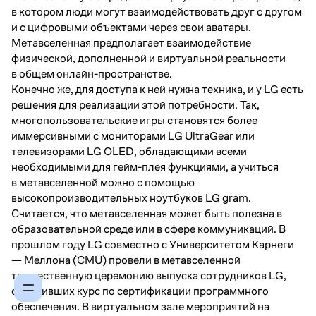
в котором люди могут взаимодействовать друг с другом
и с цифровыми объектами через свои аватары.
Метавселенная предполагает взаимодействие
физической, дополненной и виртуальной реальности
в общем онлайн-пространстве.
Конечно же, для доступа к ней нужна техника, и у LG есть
решения для реализации этой потребности. Так,
многопользовательские игры становятся более
иммерсивными с мониторами LG UltraGear или
телевизорами LG OLED, обладающими всеми
необходимыми для гейм-плея функциями, а учиться
в метавселенной можно с помощью
высокопроизводительных ноутбуков LG gram.
Считается, что метавселенная может быть полезна в
образовательной среде или в сфере коммуникаций. В
прошлом году LG совместно с Университетом Карнеги
— Меллона (CMU) провели в метавселенной
торжественную церемонию выпуска сотрудников LG,
окончивших курс по сертификации программного
обеспечения. В виртуальном зале мероприятий на