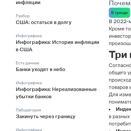
Почему
инфляции
В тренде
Разбор
В 2022-м
США: остаться в долгу
Кроме то
инвестор
Инфографика
Инфографика: История инфляции
произош
в США
Три 
Есть данные
Согласно
Банки уходят в небо
общего у
происход
Инфографика
товаров 
Инфографика: Нереализованные
Для изме
убытки банков
понимать
Индек
Лаборатория
Закинуть через границу
в разных
потребит
Инфографика