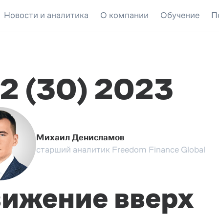
Новости и аналитика
О компании
Обучение
П
2 (30) 2023
Михаил Денисламов
старший аналитик Freedom Finance Global
ижение вверх