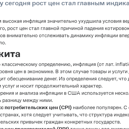
 сегодня рост цен стал главным индик
 высокая инфляция значительно ухудшила условия вед
го, рост цен стал главной причиной падения котирово
ов внимательно отслеживать динамику инфляции вперв
ло.
кита
 классическому определению, инфляция
(от лат. infla
ровня цен в экономике. В этом случае товары и услуги 
ит обесценивание денег. Из определения следует, что
и услуг и носит продолжительный характер.
рения и анализа инфляции в США используется неско
 разницу между ними.
с потребительских цен (CPI)
наиболее популярен. С
 странах, хотя следует учитывать, что структура инде
ельских привычек граждан конкретных государств.