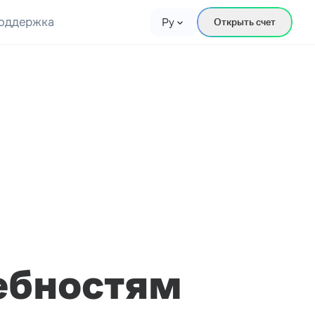
оддержка
Ру
Открыть счет
ебностям