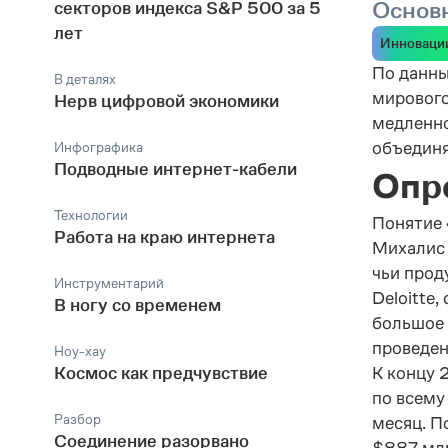
Основ
секторов индекса S&P 500 за 5
лет
Инноваци
По данны
В деталях
мирового
Нерв цифровой экономики
медленно
объединя
Инфографика
Подводные интернет-кабели
Опр
Технологии
Понятие 
Работа на краю интернета
Михалис 
чьи прод
Инструментарий
Deloitte
В ногу со временем
большое 
проведен
Ноу-хау
Космос как предчувствие
К концу 
по всему
Разбор
месяц. П
Соединение разорвано