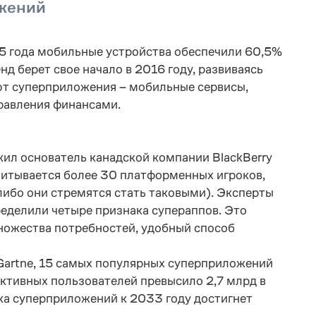
жений
5 года мобильные устройства обеспечили 60,5%
д берет свое начало в 2016 году, развиваясь
ют суперприложения – мобильные сервисы,
равления финансами.
жил основатель канадской компании BlackBerry
считывается более 30 платформенных игроков,
ибо они стремятся стать таковыми). Эксперты
ределили четыре признака супераппов. Это
ножества потребностей, удобный способ
 Gartne, 15 самых популярных суперприложений
 активных пользователей превысило 2,7 млрд в
нка суперприложений к 2033 году достигнет