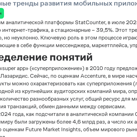
ные тренды развития мобильных прило
и
м аналитической платформы StatCounter, в июле 202
 интернет-трафика, а стационарные – 39,5%. Этот трен
, но неуклонно. Ключевую роль в этом процессе игра
ющие в себе функции мессенджера, маркетплейса, уп
еделение понятий
«super app» («суперприложение») в 2010 году предло
Лазаридис. Сейчас, по оценкам Accenture, в мире на
укты можно охарактеризовать как суперприложения (л
, одной из крупнейших аудиторских компаний мира, оп
количество разнообразных услуг, общий ресурс для м
ия транзакций, обмен данными между сервисами.
2024 года, как подсчитали в аналитической компании
 миру были загружены более 4,6 млрд раз, а число их
о оценкам Future Market Insights, объем мирового ры