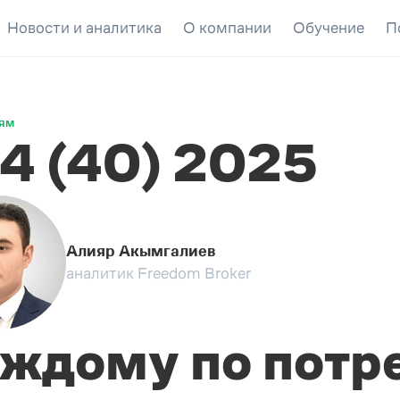
Новости и аналитика
О компании
Обучение
П
тям
4 (40) 2025
Алияр Акымгалиев
аналитик Freedom Broker
ждому по потр