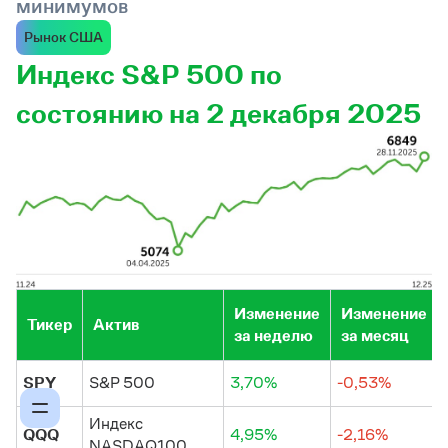
минимумов
Рынок США
Индекс S&P 500 по
состоянию на 2 декабря 2025
Изменение
Изменение
Тикер
Актив
за неделю
за месяц
SPY
S&P 500
3,70%
-0,53%
Индекс
QQQ
4,95%
-2,16%
NASDAQ100