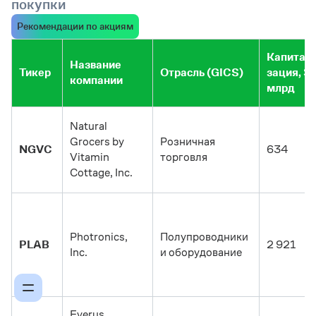
покупки
Рекомендации по акциям
Капитал
Название
Тикер
Отрасль (GICS)
зация, $
компании
млрд
Natural
Grocers by
Розничная
NGVC
634
Vitamin
торговля
Cottage, Inc.
Photronics,
Полупроводники
PLAB
2 921
Inc.
и оборудование
Everus