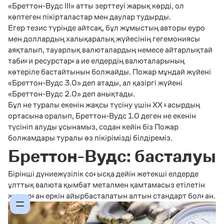
«Бреттон-Вудс III» атты зерттеуі жарық көрді, ол
көптеген пікірталастар мен даулар тудырды.
Егер тезис түрінде айтсақ, бұл жұмыстың авторы еуро
мен доллардың халықаралық жүйесінің гегемониясы
аяқталып, тауарлық валюталардың немесе айтарлықтай
табиғи ресурстарға ие елдердің валюталарының
көтеріле бастайтынын болжайды. Пожар мұндай жүйені
«Бреттон-Вудс 3.0» деп атады, ал қазіргі жүйені
«Бреттон-Вудс 2.0» деп анықтады.
Бұл не туралы екенін жақсы түсіну үшін ХХ ғасырдың
ортасына оралып, Бреттон-Вудс 1.0 деген не екенін
түсініп алуды ұсынамыз, содан кейін біз Пожар
болжамдары туралы өз пікірімізді білдіреміз.
Бреттон-Вудс: басталуы
Бірінші дүниежүзілік соғысқа дейін жетекші елдерде
ұлттық валюта қымбат металмен қамтамасыз етілетін
және оған еркін айырбасталатын алтын стандарт болған.