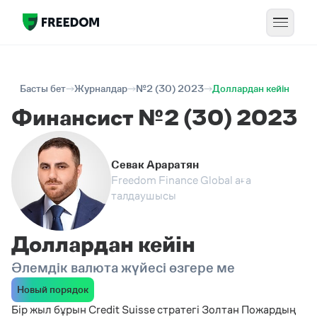
Басты бет
Журналдар
№2 (30) 2023
Доллардан кейін
Финансист №2 (30) 2023
Севак Араратян
Freedom Finance Global аға
талдаушысы
Доллардан кейін
Әлемдік валюта жүйесі өзгере ме
Новый порядок
Бір жыл бұрын Credit Suisse стратегі Золтан Пожардың